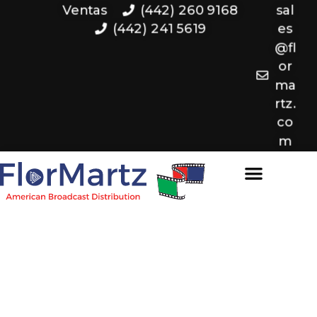
Ventas
(442) 260 9168
sal
(442) 241 5619
es
@fl
or
ma
rtz.
co
m