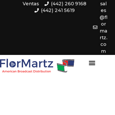
Ventas
(442) 260 9168
sal
(442) 241 5619
es
@fl
or
ma
rtz.
co
m