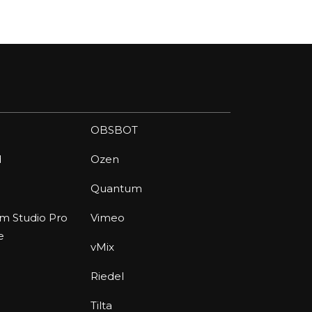
OBSBOT
d
Ozen
Quantum
am Studio Pro
Vimeo
e
vMix
Riedel
Tilta