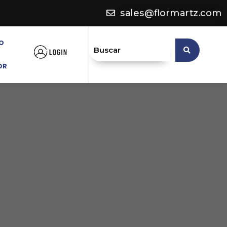
sales@flormartz.com
O
OR