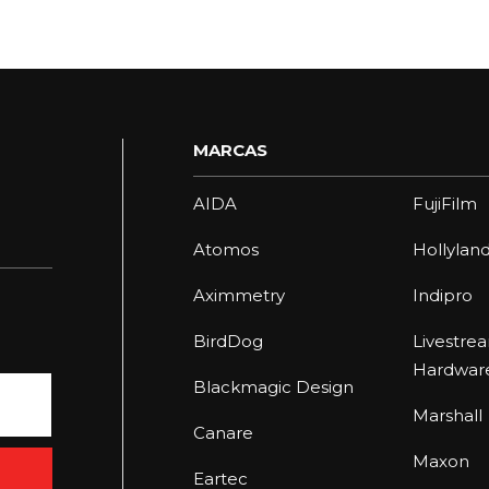
MARCAS
AIDA
FujiFilm
Atomos
Hollylan
Aximmetry
Indipro
BirdDog
Livestre
Hardwar
Blackmagic Design
Marshall
Canare
Maxon
Eartec