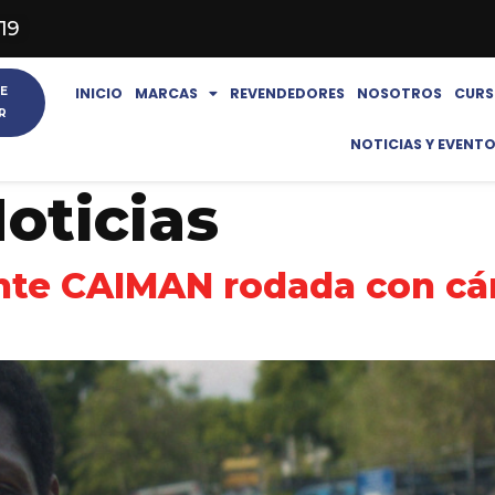
619
E
INICIO
MARCAS
REVENDEDORES
NOSOTROS
CURS
R
NOTICIAS Y EVENT
oticias
ente CAIMAN rodada con c