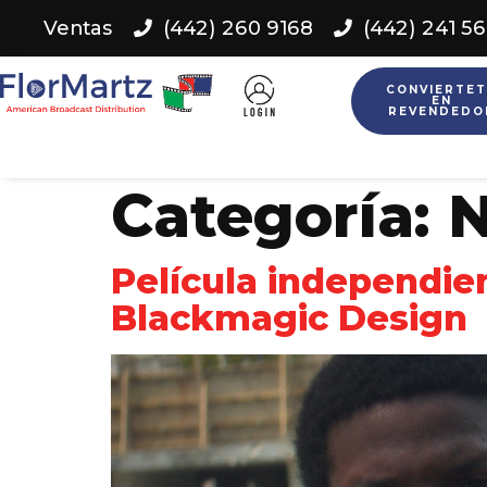
Ventas
(442) 260 9168
(442) 241 5
CONVIERTET
EN
REVENDEDO
Categoría:
N
Película independi
Blackmagic Design