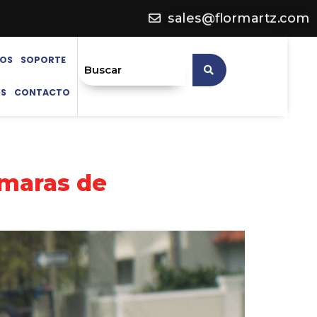
sales@flormartz.com
OS
SOPORTE
OS
CONTACTO
ámaras de