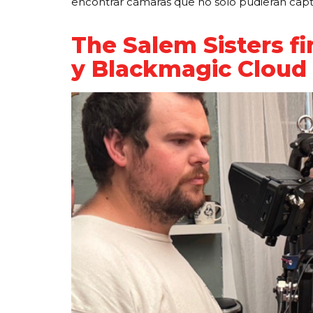
encontrar cámaras que no solo pudieran capt
The Salem Sisters f
y Blackmagic Cloud