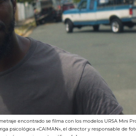
de metraje encontrado se filma con los modelos URSA Mini 
 intriga psicológica «CAIMAN», el director y responsable de f