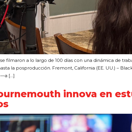
or se filmaron a lo largo de 100 días con una dinámica de 
sta la posproducción. Fremont, California (EE. UU.) – Bla
 —a […]
Bournemouth innova en est
os