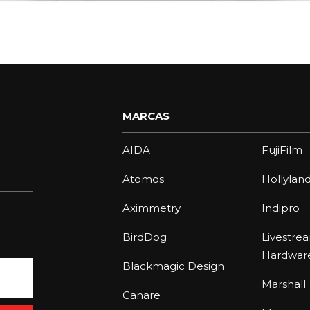
MARCAS
AIDA
FujiFilm
Atomos
Hollylan
Aximmetry
Indipro
BirdDog
Livestre
Hardwar
Blackmagic Design
Marshall
Canare