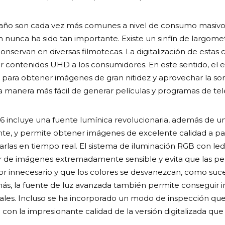
maño son cada vez más comunes a nivel de consumo masivo
n nunca ha sido tan importante. Existe un sinfín de largome
onservan en diversas filmotecas. La digitalización de estas
contenidos UHD a los consumidores. En este sentido, el e
s para obtener imágenes de gran nitidez y aprovechar la sor
a manera más fácil de generar películas y programas de tele
16 incluye una fuente lumínica revolucionaria, además de u
te, y permite obtener imágenes de excelente calidad a part
cesarlas en tiempo real. El sistema de iluminación RGB con l
r de imágenes extremadamente sensible y evita que las pelí
or innecesario y que los colores se desvanezcan, como suc
más, la fuente de luz avanzada también permite conseguir
nales. Incluso se ha incorporado un modo de inspección qu
l con la impresionante calidad de la versión digitalizada qu