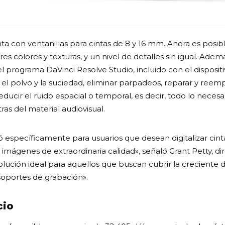
 con ventanillas para cintas de 8 y 16 mm. Ahora es posibl
s colores y texturas, y un nivel de detalles sin igual. Adem
l programa DaVinci Resolve Studio, incluido con el disposit
l polvo y la suciedad, eliminar parpadeos, reparar y reem
ducir el ruido espacial o temporal, es decir, todo lo necesari
ras del material audiovisual.
ó específicamente para usuarios que desean digitalizar cin
imágenes de extraordinaria calidad», señaló Grant Petty, di
olución ideal para aquellos que buscan cubrir la crecien
soportes de grabación».
cio