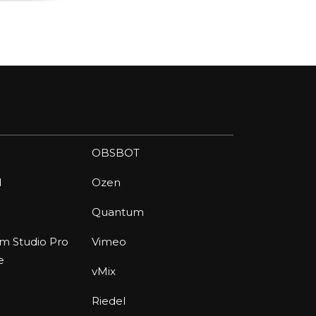
OBSBOT
d
Ozen
Quantum
am Studio Pro
Vimeo
e
vMix
Riedel