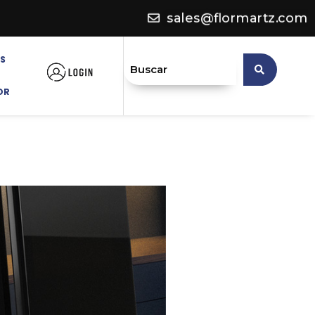
sales@flormartz.com
OS
OR