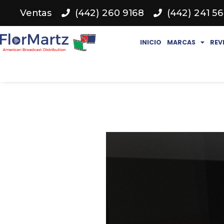
Ventas
(442) 260 9168
(442) 241 5
INICIO
MARCAS
REV