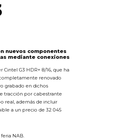
3
con nuevos componentes
adas mediante conexiones
r Cintel G3 HDR+ 8/16, que ha
co completamente renovado
ivo grabado en dichos
de tracción por cabestrante
o real, además de incluir
nible a un precio de 32 045
 feria NAB.