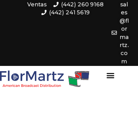
Ventas
(442) 260 9168
sal
(442) 241 5619
es
@fl
or
ma
rtz.
co
m