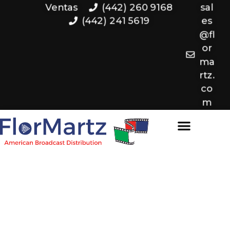
Ventas
(442) 260 9168
sal
(442) 241 5619
es
@fl
or
ma
rtz.
co
m