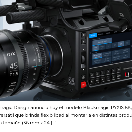
kmagic Design anunció hoy el modelo Blackmagic PYXIS 6K,
ersátil que brinda flexibilidad al montarla en distintas p
n tamaño (36 mm x 24 […]