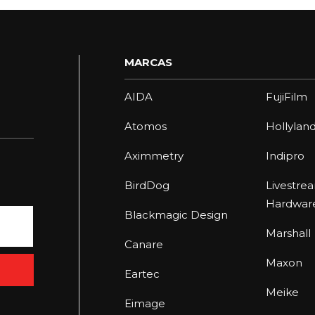
MARCAS
AIDA
FujiFilm
Atomos
Hollylan
Aximmetry
Indipro
BirdDog
Livestre
Hardwar
Blackmagic Design
Marshall
Canare
Maxon
Eartec
Meike
Eimage