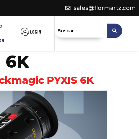
sales@flormartz.com
O
OR
 6K
ackmagic PYXIS 6K