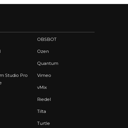
OBSBOT
d
Ozen
Quantum
am Studio Pro
Vimeo
e
vMix
Riedel
Tilta
Turtle