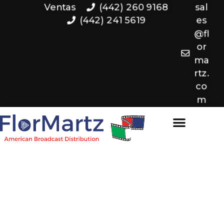
Ventas
(442) 260 9168
sal
(442) 241 5619
es
@fl
or
ma
rtz.
co
m