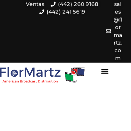
Ventas
(442) 260 9168
sal
(442) 241 5619
es
@fl
or
ma
rtz.
co
m