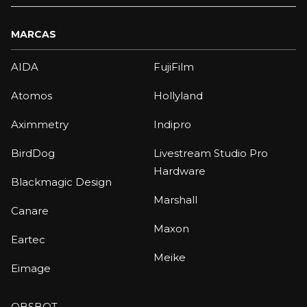
MARCAS
AIDA
FujiFilm
Atomos
Hollyland
Aximmetry
Indipro
BirdDog
Livestream Studio Pro
Hardware
Blackmagic Design
Marshall
Canare
Maxon
Eartec
Meike
Eimage
OBSBOT