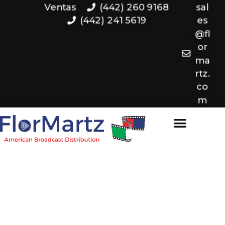
Ventas
(442) 260 9168
sal
(442) 241 5619
es
@fl
or
ma
rtz.
co
m