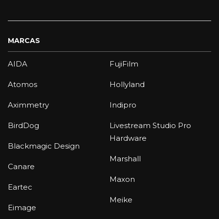
MARCAS
AIDA
FujiFilm
Atomos
Hollyland
Aximmetry
Indipro
BirdDog
Livestream Studio Pro
Hardware
Blackmagic Design
Marshall
Canare
Maxon
Eartec
Meike
Eimage