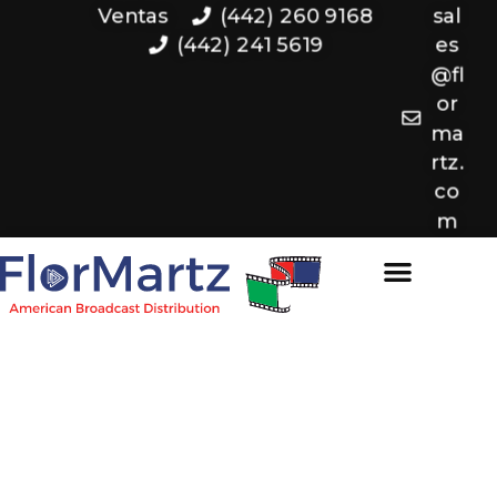
Ventas
(442) 260 9168
sal
(442) 241 5619
es
@fl
or
ma
rtz.
co
m