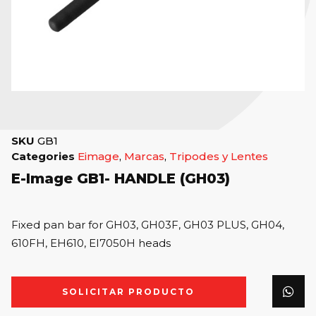
SKU
GB1
Categories
Eimage
,
Marcas
,
Tripodes y Lentes
E-Image GB1- HANDLE (GH03)
Fixed pan bar for GH03, GH03F, GH03 PLUS, GH04,
610FH, EH610, EI7050H heads
SOLICITAR PRODUCTO