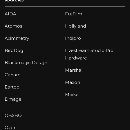
MARCAS
AIDA
FujiFilm
Atomos
Hollyland
Aximmetry
Indipro
BirdDog
Livestream Studio Pro
Hardware
Blackmagic Design
Marshall
Canare
Maxon
Eartec
Meike
Eimage
OBSBOT
Ozen