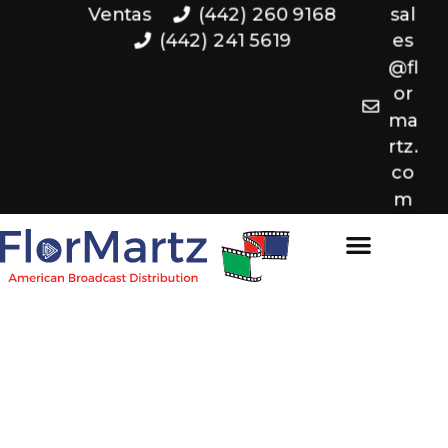
Ventas
(442) 260 9168
sal
(442) 241 5619
es
@fl
or
ma
rtz.
co
m