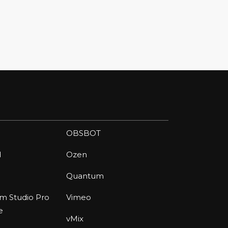
OBSBOT
d
Ozen
Quantum
am Studio Pro
Vimeo
e
vMix