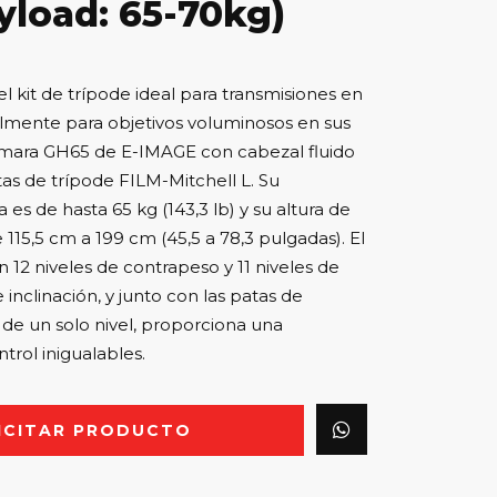
yload: 65-70kg)
l kit de trípode ideal para transmisiones en
almente para objetivos voluminosos en sus
cámara GH65 de E-IMAGE con cabezal fluido
tas de trípode FILM-Mitchell L. Su
es de hasta 65 kg (143,3 lb) y su altura de
e 115,5 cm a 199 cm (45,5 a 78,3 pulgadas). El
 12 niveles de contrapeso y 11 niveles de
inclinación, y junto con las patas de
 de un solo nivel, proporciona una
ntrol inigualables.
ICITAR PRODUCTO