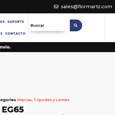
sales@flormartz.com
OS
SOPORTE
OS
CONTACTO
nvío.
tegories
Marcas
,
Tripodes y Lentes
 EG65