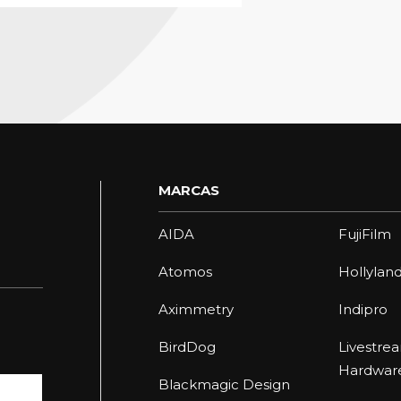
MARCAS
AIDA
FujiFilm
Atomos
Hollylan
Aximmetry
Indipro
BirdDog
Livestre
Hardwar
Blackmagic Design