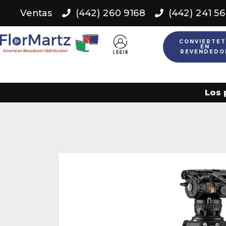
Ventas
(442) 260 9168
(442) 241 5
CONVIERTET
EN
REVENDEDO
Los 