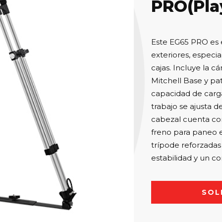
PRO(Pla
Este EG65 PRO es e
exteriores, especi
cajas. Incluye la 
Mitchell Base y pa
capacidad de carga 
trabajo se ajusta d
cabezal cuenta con
freno para paneo e 
trípode reforzadas
estabilidad y un co
SOL