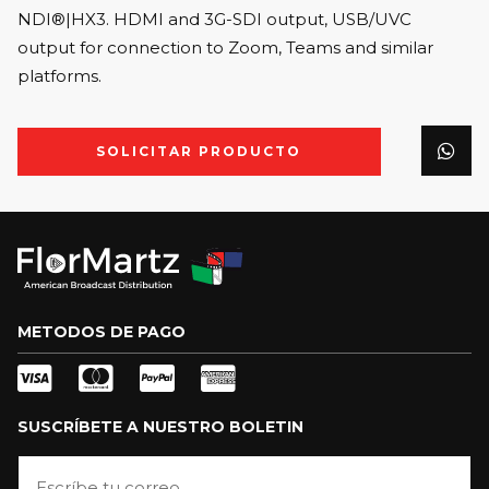
NDI®|HX3. HDMI and 3G-SDI output, USB/UVC
output for connection to Zoom, Teams and similar
platforms.
SOLICITAR PRODUCTO
METODOS DE PAGO
SUSCRÍBETE A NUESTRO BOLETIN