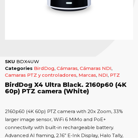
SKU
BDX4UW
Categories
BirdDog
,
Cámaras
,
Cámaras NDI
,
Camaras PTZ y controladores
,
Marcas
,
NDI
,
PTZ
BirdDog X4 Ultra Black. 2160p60 (4K
60p) PTZ camera (White)
2160p60 (4K 60p) PTZ camera with 20x Zoom, 33%
larger image sensor, WiFi 6 MiMo and PoE+
connectivity with built-in rechargeable battery.
Advanced AI framing, 2.16” E-Ink Display, Halo Tally,