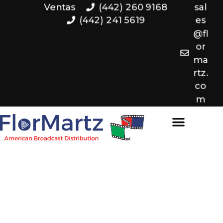
Ventas
(442) 260 9168
sal
(442) 241 5619
es
@fl
or
ma
rtz.
co
m