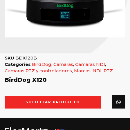
SKU
BDX120B
Categories
BirdDog
,
Cámaras
,
Cámaras NDI
,
Camaras PTZ y controladores
,
Marcas
,
NDI
,
PTZ
BirdDog X120
SOLICITAR PRODUCTO