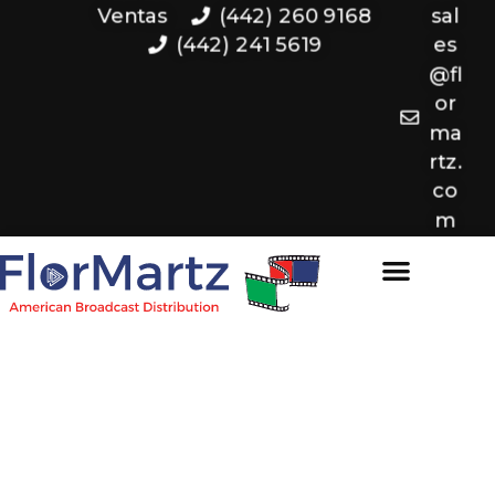
Ventas
(442) 260 9168
sal
(442) 241 5619
es
@fl
or
ma
rtz.
co
m