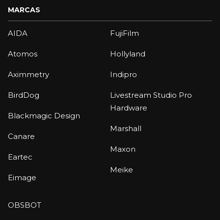
MARCAS
AIDA
FujiFilm
Atomos
Hollyland
Aximmetry
Indipro
BirdDog
Livestream Studio Pro
Hardware
Blackmagic Design
Marshall
Canare
Maxon
Eartec
Meike
Eimage
OBSBOT