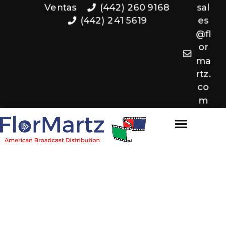
Ventas
(442) 260 9168
sal
(442) 241 5619
es
@fl
or
ma
rtz.
co
m