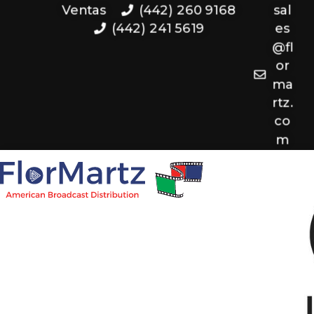
Ventas
(442) 260 9168
sal
(442) 241 5619
es
@fl
or
ma
rtz.
co
m