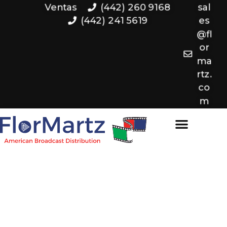
Ventas
(442) 260 9168
sal
(442) 241 5619
es
@fl
or
ma
rtz.
co
m