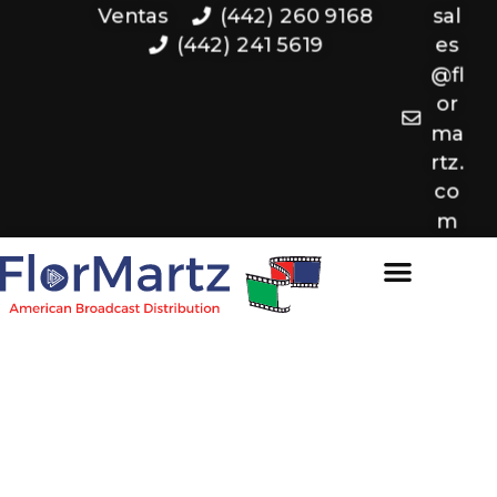
Ventas
(442) 260 9168
sal
(442) 241 5619
es
@fl
or
ma
rtz.
co
m