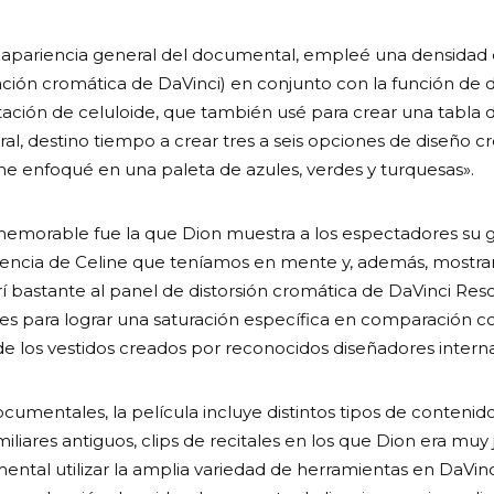
la apariencia general del documental, empleé una densidad
ión cromática de DaVinci) en conjunto con la función de di
ación de celuloide, que también usé para crear una tabla 
ral, destino tiempo a crear tres a seis opciones de diseño c
me enfoqué en una paleta de azules, verdes y turquesas».
morable fue la que Dion muestra a los espectadores su g
iencia de Celine que teníamos en mente y, además, mostrar 
í bastante al panel de distorsión cromática de DaVinci Reso
ces para lograr una saturación específica en comparación con
 de los vestidos creados por reconocidos diseñadores intern
entales, la película incluye distintos tipos de contenido
iliares antiguos, clips de recitales en los que Dion era mu
tal utilizar la amplia variedad de herramientas en DaVinc