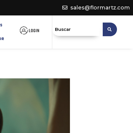
sales@flormartz.com
OS
OR