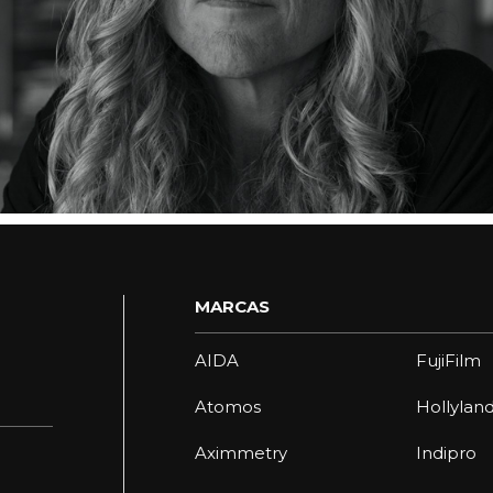
MARCAS
AIDA
FujiFilm
Atomos
Hollylan
Aximmetry
Indipro