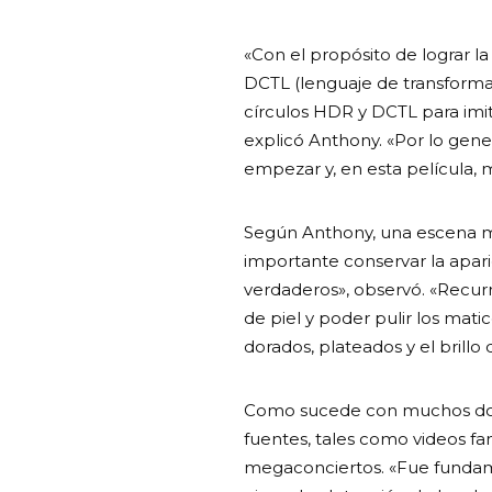
«Con el propósito de lograr 
DCTL (lenguaje de transformac
círculos HDR y DCTL para imit
explicó Anthony. «Por lo gene
empezar y, en esta película, 
Según Anthony, una escena me
importante conservar la apar
verdaderos», observó. «Recurr
de piel y poder pulir los mati
dorados, plateados y el brillo
Como sucede con muchos docum
fuentes, tales como videos fam
megaconciertos. «Fue fundamen