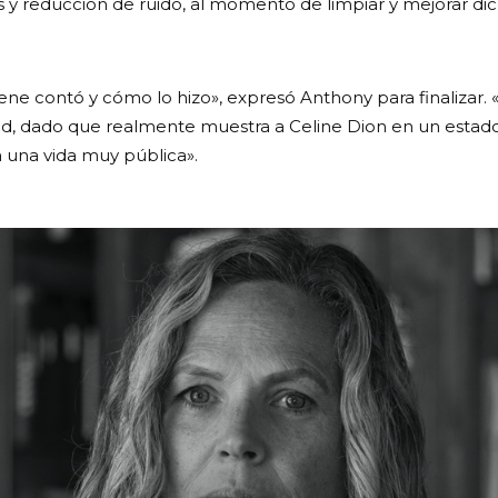
y reducción de ruido, al momento de limpiar y mejorar dic
ene contó y cómo lo hizo», expresó Anthony para finalizar. «
, dado que realmente muestra a Celine Dion en un estado
 una vida muy pública».