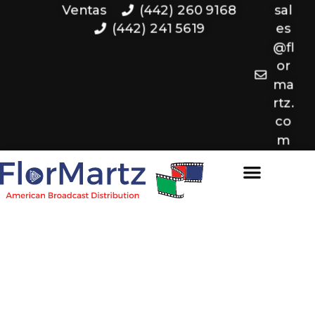
Ventas
(442) 260 9168
sal
(442) 241 5619
es
@fl
or
ma
rtz.
co
m