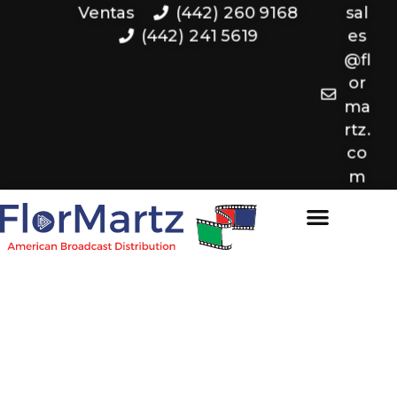
Ventas
(442) 260 9168
sal
(442) 241 5619
es
@fl
or
ma
rtz.
co
m