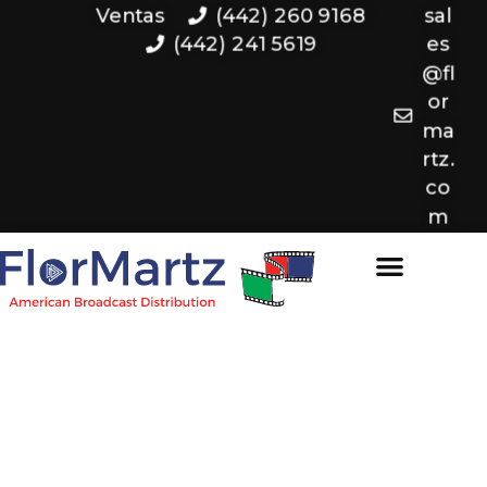
Ventas
(442) 260 9168
sal
(442) 241 5619
es
@fl
or
ma
rtz.
co
m