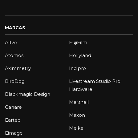
MARCAS
AIDA
FujiFilm
Atomos
Hollyland
Aximmetry
Indipro
BirdDog
Livestream Studio Pro
Hardware
Blackmagic Design
Marshall
Canare
Maxon
Eartec
Meike
Eimage